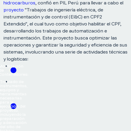
hidrocarburos
, confió en PIL Perú para llevar a cabo el
proyecto
"Trabajos de ingeniería eléctrica, de
instrumentación y de control (EI&C) en CPF2
Extendido", el cual tuvo como objetivo habilitar el CPF,
desarrollando los trabajos de automatización e
instrumentación. Este proyecto busca optimizar las
operaciones y garantizar la seguridad y eficiencia de sus
sistemas, involucrando una serie de actividades técnicas
y logísticas:
Movilización
de
Contenedores:
Traslado de
instrumentos,
equipos y
herramientas
necesarias
para la
ejecución del
proyecto,
incluyendo la
preparación
y adecuación
del sitio de
trabajo.