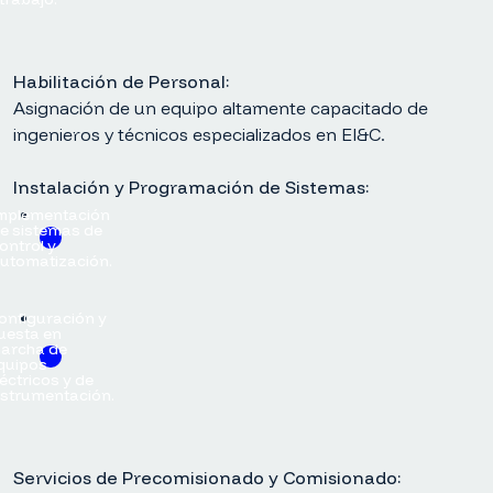
Habilitación de Personal:
Asignación de un equipo altamente capacitado de
ingenieros y técnicos especializados en EI&C.
Instalación y Programación de Sistemas:
mplementación
e sistemas de
ontrol y
utomatización.
onfiguración y
uesta en
archa de
quipos
léctricos y de
nstrumentación.
Servicios de Precomisionado y Comisionado: