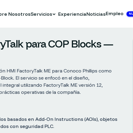
Empleo
bre Nosotros
Servicios
Experiencia
Noticias
N
ryTalk para COP Blocks —
ción HMI FactoryTalk ME para Conoco Phillips como
Block. El servicio se enfocó en el diseño,
integral utilizando FactoryTalk ME versión 12,
 prácticas operativas de la compañía.
os basados en Add-On Instructions (AOIs), objetos
ados con seguridad PLC.