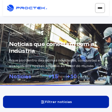
Início
Notícias
/
Notícias que
conectam
com a
indústria
Fique por dentro das últimas novidades, conquistas e
avanços dos nossos projetos ao redor do mundo.
Notícias
+15
+10
Atualizadas
Países
Setores
Filtrar notícias