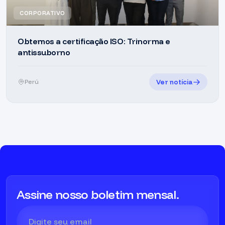
CORPORATIVO
Obtemos a certificação ISO: Trinorma e
antissuborno
Ver notícia
Perú
Assine nosso boletim mensal.