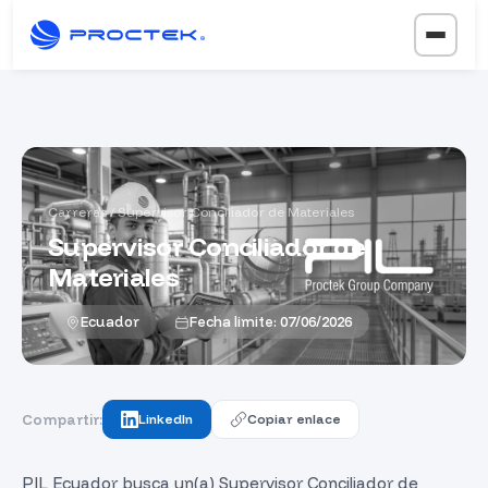
Carreras
/ Supervisor Conciliador de Materiales
Supervisor Conciliador de
Materiales
Ecuador
Fecha limite: 07/06/2026
Compartir:
LinkedIn
Copiar enlace
PIL Ecuador busca un(a) Supervisor Conciliador de