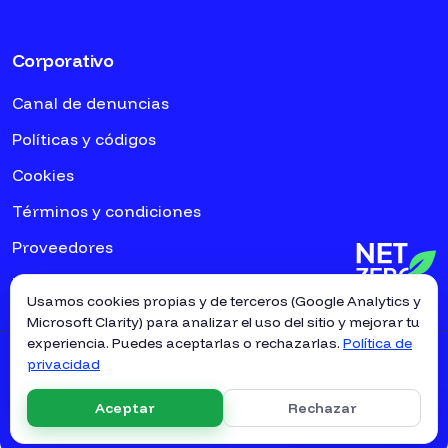
Corporativo
Canal de denuncias
Políticas y códigos
Cookies
Términos y condiciones
Proveedores
Empresas asociadas
Usamos cookies propias y de terceros (Google Analytics y
Microsoft Clarity) para analizar el uso del sitio y mejorar tu
experiencia. Puedes aceptarlas o rechazarlas.
Política de
privacidad
© 2026
Proctek
Todos los derechos reservados
Let's be in touch on
Aceptar
Rechazar
Contáctanos
Política de privacidad
Términos y condiciones