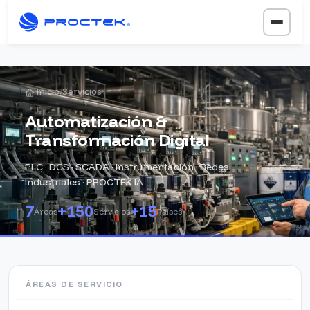
Inicio
Servicios
/
Automatización &
Transformación Digital
PLC · DCS · SCADA · Instrumentación · Redes
Industriales · PROCTEK IA
7
+150
+15
Áreas
Servicios
Países
ÁREAS DE SERVICIO