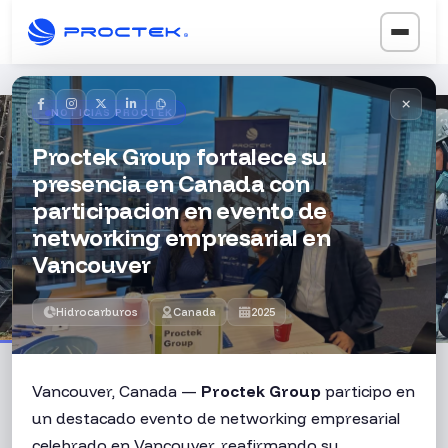
×
NOTICIAS PROCTEK
Inicio
Noticias
/
Proctek Group fortalece su
Noticias que
conectan
con la
presencia en Canada con
industria
participacion en evento de
networking empresarial en
Mantente al día con las últimas novedades, logros y
Vancouver
avances de nuestros proyectos alrededor del mundo.
Noticias
+15
+10
Actualizadas
Países
Sectores
Hidrocarburos
Canada
2025
Vancouver, Canada —
Proctek Group
participo en
Filtrar noticias
un destacado evento de networking empresarial
celebrado en Vancouver, reafirmando su