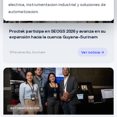
electrica, instrumentacion industrial y soluciones de
automatizacion.
OIL & GAS
Esta participacion forma parte de la estrategia de
internacionalizacion de Proctek Group, que busca
Proctek participa en SEOGS 2026 y avanza en su
expansión hacia la cuenca Guyana–Surinam
consolidar operaciones en mercados clave de
Norteamerica y expandir su red de clientes y socios
comerciales en la region.
Ver noticia
Paramaribo, Surinam
Información
UBICACIÓN
Canada
SECTOR
Hidrocarburos
AUTOMATIZACIÓN
AÑO