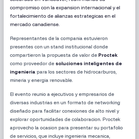
compromiso con la expansion internacional y el
fortalecimiento de alianzas estrategicas en el
mercado canadiense.
Representantes de la compania estuvieron
presentes con un stand institucional donde
CONSTRUCCIÓN
compartieron la propuesta de valor de
Proctek
como proveedor de
soluciones inteligentes de
Inova Constructores impulsa el desarrollo social
ingenieria
para los sectores de hidrocarburos,
en Quito con la entrega de las primeras
mineria y energia renovable.
viviendas de Jardín de la Primavera
Ver noticia
Quito
El evento reunio a ejecutivos y empresarios de
diversas industrias en un formato de networking
diseñado para facilitar conexiones de alto nivel y
explorar oportunidades de colaboracion. Proctek
aprovecho la ocasion para presentar su portafolio
de servicios, que incluye ingenieria mecanica,